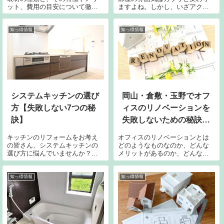
ット、費用の目安について徹底
ますよね。しかし、いざアクセ
解説します。これを読めば、自
ントクロスを選ぶとなると、
分にぴったりの内装材を選ぶ手
「色や柄で失敗した」「部屋に
助けとなり、理想のトイレリフ
合わなかった」なんて声も耳に
知っ得情報
知っ得情報
ォームが実現できるでしょう。
します。この記事では、そんな
悩みを解消すべく、アクセント
クロスの基本から選...
システムキッチンの選び
岡山・倉敷・玉野でオフ
方【失敗しない7つの秘
ィスのリノベーションを
訣】
失敗しないための秘訣！
内装工事・改装工事のプ
キッチンのリフォームをお考え
オフィスのリノベーションとは
ランニングや施工のコツ
の皆さん、システムキッチンの
どのようなものなのか、どんな
選び方に悩んでいませんか？新
メリットがあるのか、どんな目
を紹介
しいキッチンを選ぶのは楽しい
的で行うのかなどを説明しま
反面、たくさんの選択肢に戸惑
す。オフィスのリノベーション
うこともありますよね。そこ
は、単に内装を変えるだけでな
知っ得情報
知っ得情報
で、今回は「失敗しない7つの秘
く、働き方や業務効率、ブラン
訣」をご紹介します。これを読
ディングなどにも影響する重要
めば、自分にピッ...
な施策です。