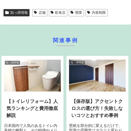
知っ得情報
店舗
飲食店
開業
内装制限
関連事例
知っ得情報
知っ得情報
【トイレリフォーム】人
【保存版】アクセントク
気ランキングと費用徹底
ロスの選び方！失敗しな
解説
いコツとおすすめ事例
日本国内で人気のあるトイレ内
壁紙を部分的に変えるだけで、
装材の種類と、その特徴やメリ
部屋の雰囲気はガラリと変わり