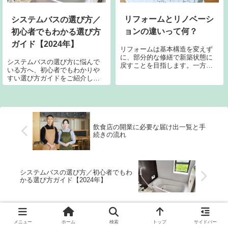
リフォームとリノベーシ
システムバスの選び方／
ョンの違いって何？
初心者でもわかる選び方
ガイド【2024年】
リフォームは基本構造を変えず
に、部分的な修繕で新築状態に
システムバスの選び方に悩んで
戻すことを目指します。一方、
いる方へ、初心者でもわかりや
リノベーションは設備の改修に
すい選び方ガイドをご紹介しま
よって現状よりも高い性能にし
す。2024年の最新情報をもと
たり、間取りを変更したりする
に、システムバスの基本知識か
ことで、新しい価値を生み出し
ら選び方のポイントまでを丁寧
ます。
に解説。このガイドを読むこと
で、自分にぴったりのシステム
バスを見つける...
飲食店の開業に必要な届け出一覧と手
続きの流れ
システムバスの選び方／初心者でもわ
かる選び方ガイド【2024年】
メニュー
ホーム
検索
トップ
サイドバー