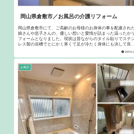
岡山県倉敷市／お風呂の介護リフォーム
岡山県倉敷市にて、ご高齢のお母様のお身体の事を配慮され
娘さんや息子さんの、優しい想いと愛情が詰まった温ったか
フォームとなりました。現状は昔ながらのタイル貼りでステ
レス製の浴槽でとにかく寒くて足が冷たく身体にも決して良
ない在来のお風呂でした。ヒートショック現象も起きやすく
2025.01.
足元も滑りやすく、掃除もし難い仕様となっています。
お風呂