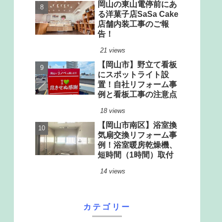
岡山の東山電停前にあ
る洋菓子店SaSa Cake
店舗内装工事のご報
告！
21 views
【岡山市】野立て看板
にスポットライト設
置！自社リフォーム事
例と看板工事の注意点
18 views
【岡山市南区】浴室換
気扇交換リフォーム事
例！浴室暖房乾燥機、
短時間（1時間）取付
14 views
カテゴリー