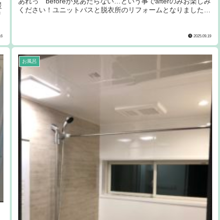
あれっ beforeが見あたらない…という事でafterのみお楽しみ
暖
ください！ユニットバスと脱衣所のリフォームとなりました。
リ
洗面...
16
2025.09.19
お風呂