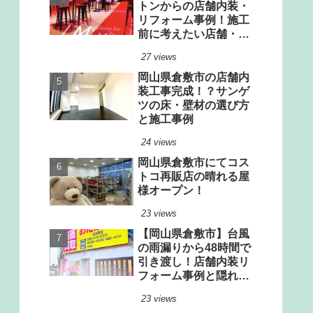
トンからの店舗内装・
リフォーム事例！施工
前に考えたい店舗・厨
房設計のポイント
27 views
岡山県倉敷市の店舗内
装工事完成！？サンゲ
ツの床・壁材の選び方
と施工事例
24 views
岡山県倉敷市にてコス
トコ再販店の晴れる屋
様オープン！
23 views
【岡山県倉敷市】台風
の雨漏りから48時間で
引き渡し！店舗内装リ
フォーム事例と隠れた
雨漏りリスクの見極め
23 views
方