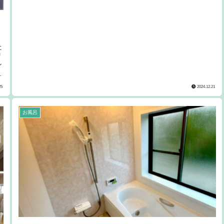
た
リ
ン
く
、
25
2024.12.21
お風呂