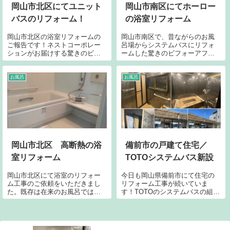
岡山市北区にてユニット
岡山市南区にてホーロー
バスのリフォーム！
の浴室リフォーム
岡山市北区の浴室リフォームの
岡山市南区で、昔ながらのお風
ご報告です！ネストコーポレー
呂場からシステムバスにリフォ
ションがお届けする驚きのビフ
ームした驚きのビフォーアフタ
ォーアフターをご覧ください。
ーをご覧ください！ユニットバ
あれっ beforeが見あたらない…
スにしたいと悩まれておらる方
という事でafterのみお楽しみく
はネストコーポレーション岡山
お風呂
お風呂
ださい！ユニットバスと脱衣所
へご相談ください！当社のリフ
のリフォームとなりました。洗
ォームマジックをぜひ一度、体
面...
感してみてください！
岡山市北区 高断熱の浴
備前市の戸建て住宅／
室リフォーム
TOTOシステムバス新設
岡山市北区にて浴室のリフォー
今日も岡山県備前市にて住宅の
ム工事のご依頼をいただきまし
リフォーム工事が続いていま
た。既存は在来のお風呂ではな
す！TOTOのシステムバスの組み
く、すでにユニットバスです。
立てが終わり取り合い部分の復
まだしっかりはしていますが断
旧中です。ブラックなデザイン
熱の事や水はけの事を考慮する
が何とも言えません。こういう
と、リニューアルにふさわしい
色合い大好きです。実は当社の