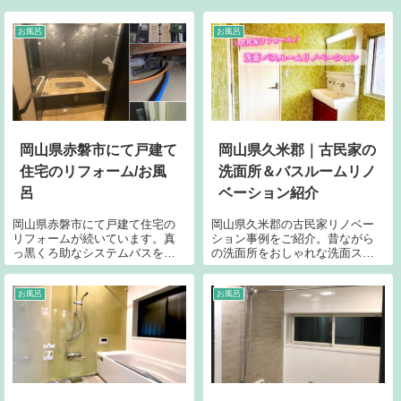
お風呂
お風呂
岡山県赤磐市にて戸建て
岡山県久米郡｜古民家の
住宅のリフォーム/お風
洗面所＆バスルームリノ
呂
ベーション紹介
岡山県赤磐市にて戸建て住宅の
岡山県久米郡の古民家リノベー
リフォームが続いています。真
ション事例をご紹介。昔ながら
っ黒くろ助なシステムバスを組
の洗面所をおしゃれな洗面スペ
み立て配管、水栓を改修です。
ースに、また寒かった浴室を暖
お風呂に入るのゴージャスで心
かいシステムバスへリフォーム
地良さそうです。玄関ドアもリ
しました。古民家の水まわりリ
お風呂
お風呂
ニューアル完了です。今年も
フォームのポイントも解説しま
続々とリフォーム三昧です！
す。