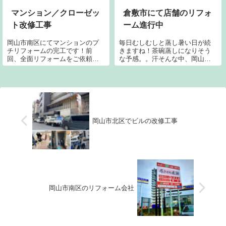
てご依頼を承るのもかなり久し
ぶりの事になります。
マンション／クローゼッ
倉敷市にて店舗のリフォ
ト改修工事
ーム進行中
岡山市南区にてマンションのプ
毎日むしむしと蒸し暑い日が続
チリフォームの完工です！前
きますね！茶碗蒸しになりそう
回、全面リフォームをご依頼頂
な予感。。汗そんな中、岡山県
き今回はウォークインクローゼ
倉敷市にて店舗のリフォーム工
ットを新設でした。居住されな
事が順調に進んでいます。それ
がらのリフォームでしたがいつ
もこれも職人たちのお陰。暑い
も朝からコーヒーを出していた
中、一生懸命に作業してくれて
だき美味しいチョコや手作り饅
います。そして専務もほぼ現場
頭などご親切一杯で...
に付きっきり。皆...
岡山市北区でビルの改修工事
岡山市南区のリフォーム会社