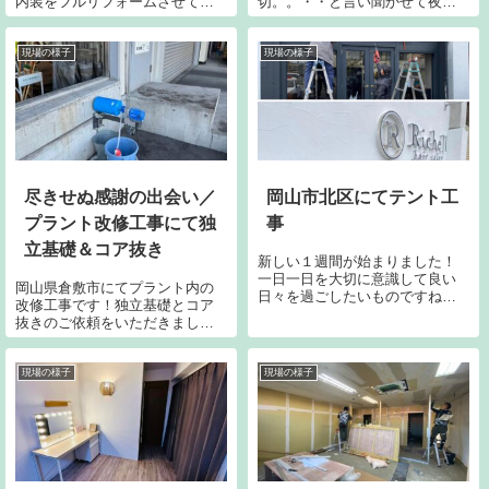
内装をフルリフォームさせてい
切。。・・と言い聞かせて夜カ
ただき今回は外装をリノベーシ
ラオケ。TVでカラオケバトル観
ョンです。足場を組み、屋根や
るとどうしても歌いたくなる。
外壁をリニューアルしていきま
DAMの精密採点でいつかは99点
現場の様子
現場の様子
す。当社の米子支店長が大活躍
出したいです。そんなこんなで
してくれています。既存の屋根
プライベートネタでしたと
材の強度に問題が...
サ！〜晴れの国おかやま...
尽きせぬ感謝の出会い／
岡山市北区にてテント工
プラント改修工事にて独
事
立基礎＆コア抜き
新しい１週間が始まりました！
一日一日を大切に意識して良い
岡山県倉敷市にてプラント内の
日々を過ごしたいものですね。
改修工事です！独立基礎とコア
今日は朝から岡山市北区にて店
抜きのご依頼をいただきまし
舗のプチリフォームです。以前
た。当社は現在、エンドユーザ
改装させていただいた店舗様で
ー様からの直接依頼でほぼ100%
その出入口上にテントを新設で
元請けとして経営しております
現場の様子
現場の様子
す。こだわり抜いて改装したア
が15年ほど前まではプラントも
ンティークな出入...
含め,ありとあらゆる会社様から
ご依頼をいただいておりまし
た。今は弊社の力不足もあり元
請け様からのご依頼はお受けし
ておりません。ですのでこうし