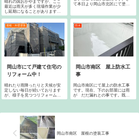
晴れの国おかやまですが、ここ
て本日より岡山市北区にて塗装
最近は雨天が多く現場作業が少
工事のスタートです。このオフ
し延期になることがあります
ィス入口に佇む大きな庇のサビ
が、皆さまご了承くださいま
を除去し新たに塗装していきま
せ！ここ岡山市中区にて戸建て
す。えっ！！？赤にするの？？
住宅のリフォーム工事が続いて
屋根・外壁塗装
防水
と思われた方、ご安心くださ
います。外壁塗装も終盤に差し
い。錆止め下塗りで...
かかりました。仕上げ段階では
建物の隅々まで手直し...
岡山市にて戸建て住宅の
岡山市南区 屋上防水工
リフォーム中！
事
晴れたり雨降ったりと天候が安
岡山市南区にて屋上の防水工事
定しない毎日が続いております
です。現在、下のお部屋には雨
が、様子を見つつリフォームは
が だだ漏れとの事です。既存
続いています！岡山市中区で住
の屋上の上にはプランターの様
宅の外壁塗装が進んでいます。
な物や砂の塊ようなもの、廃棄
庇や各種板金部分のサビ除去、
ソーラーなどが放置された状態
ケレン、下塗り処理から中塗り
で屋上そのものを傷めている現
が進行しています。そしてベラ
状でした。それらの残材を撤去
ンダの防水や外塀...
後に、施主様にご...
岡山市南区 屋根の塗装工事