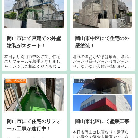
岡山市にて戸建ての外壁
岡山市中区にて住宅の外
塗装がスタート！
壁塗装！
本日より岡山市中区にて、住宅
晴れの国おかやまは最近、晴れ
のリフォームが着手となりまし
だったり曇りだったり雨だった
た！いつもご相談くださるお客
り、なかなか天候が読めません
様で、この度は外壁塗装とベラ
が現場は順調に進んでいます！
ンダ防水のご依頼をいただきま
岡山市中区にて戸建て住宅の外
した。建物を所有していると、
壁を塗装していきます。養生足
屋根・外壁塗装
工場リフォーム
メンテナンスは欠かせません。
場も組み上がり、高圧洗浄で長
しかし現実は何か劣化や破損や
年かけて付着したあらゆる粉塵
漏れが発生してか...
やコケを除去して...
岡山市にて住宅のリフォ
岡山市北区にて塗装工事
ーム工事が進行中！
本日も岡山は快晴なり！素晴ら
しい青空で気分も最高です。さ