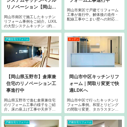
システムキッチンへフル
フォーム工事進行中
リノベーション【岡山リ
岡山市東区で戸建てリフォーム
フォーム事例】
工事が進行中。解体後の造作・
岡山市南区で施工したキッチン
配線工事やこまい壁への対応、
リフォーム事例をご紹介。LIXIL
職人の連携による施工の様子を
の大型システムキッチン（約
ご紹介。岡山で住宅リフォーム
5m）を採用し、断熱性能・収納
ならネストコーポレーション
力・動線すべてを最適化。全面
へ。
フルリノベーションで理想の空
戸建住宅リフォーム
キッチン
間を実現しました。岡山でリフ
ォームをご検討の方はぜひご覧
ください。
【岡山県玉野市】倉庫兼
岡山市中区キッチンリフ
住宅のリノベーション工
ォーム｜間取り変更で快
事進行中
適LDKへ
岡山県玉野市で進む倉庫兼住宅
岡山市中区で行ったキッチンリ
のリフォーム工事の様子をご紹
フォーム事例。和室とリビング
介。床の座上げ工事や天井下
の間取り変更、タカラスタンダ
地、配線作業、トイレ改修な
ードのキッチン新設、配管・配
ど、現場で進むリノベーション
線の見直し、断熱強化までフル
の様子をお届けします。
リフォーム。岡山でリフォーム
戸建住宅リフォーム
戸建住宅リフォーム