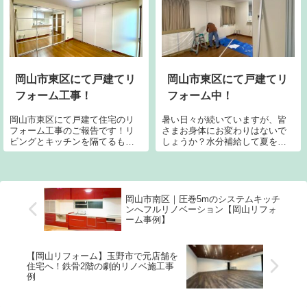
をお考えの方におすすめの施工
内容をご紹介します。
岡山市東区にて戸建てリ
岡山市東区にて戸建てリ
フォーム工事！
フォーム中！
岡山市東区にて戸建て住宅のリ
暑い日々が続いていますが、皆
フォーム工事のご報告です！リ
さまお身体にお変わりはないで
ビングとキッチンを隔てるもの
しょうか？水分補給して夏を楽
が何もなかった為Panasonicのス
しみましょう！ネストコーポレ
クリーンウォールという可動間
ーションは夏が1番大好きな夏会
仕切りを新設です。そして階段
社です。ん？夏会社ってそんな
の昇降箇所と和室を仕切る為に
のあるのかな…夏といえばセミ
同じくPanasonicの可動間仕...
にスイカに太陽にマリンスポー
岡山市南区｜圧巻5mのシステムキッチ
ツ。毎シーズン...
ンへフルリノベーション【岡山リフォ
ーム事例】
【岡山リフォーム】玉野市で元店舗を
住宅へ！鉄骨2階の劇的リノベ施工事
例