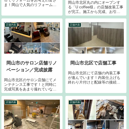
市でリフォームをお考えの皆さ
岡山市北区丸の内にオープンす
ま！岡山で人気のリフォーム業
る「U coffee様」の店舗改装工事
者と言えばネストコーポレーシ
が完工。施工から完成、お引き
ョンでしょう！！◎おすすめの
渡しまでの様子をご紹介しま
リフォーム会社ランキング上位
す。店舗改装工事・内装工事を
◎口コミ高評価なリフォーム専
手掛けるネストコーポレーショ
店舗内装
店舗内装
門店上位戸建て住宅・マンショ
ン岡山の施工事例です。
ン・アパート・店...
岡山市のサロン店舗リノ
岡山市北区で店舗工事
ベーション／完成披露
岡山市北区にて店舗の内装工事
が進んでいます！内装仕上げも
岡山市北区のサロン店舗にてメ
終わり片付けと配線等の接続、
ンテナンス工事です！と同時に
建具の取り付けとクリーニング
完成写真をあまり撮れていなか
でフィニッシュとなります。後
ったのでパシャリ。我ながらこ
はサイン看板のみ。出来上がり
のリノベーションの仕上がりに
を乞うご期待ください。
ホレボレしてしまいます。自分
店舗内装
店舗内装
のプロデュースした作品を観
て、気分が高揚しないようでは
アウトですよね。