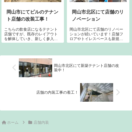
岡山市にてビルのテナン
岡山市北区にて店舗のリ
ト店舗の改装工事！
ノベーション
こちらの飲食店になるテナント
岡山市北区にて店舗のリノベー
店舗ですが、既存のレイアウト
ションが続いています！店舗フ
を解体していき、新しく参入す
ロアやトイレスペースも新規に
る店舗へと生まれ変わらせてい
張り替えていきます。個人的に
く予定です。コンクリートやタ
も大好きなダーク系の仕上がり
イルなど斫っては人力運搬し、
になる予定です。カウンターテ
離れた指定駐車場へと搬出して
ーブルも天板、側面、ステップ
いく、重労働ですが職人たち本
共にリニューアルしていきま
岡山市北区にて新築テナント店舗の改
当に気持ち良く動いて頑張って
す。
装中！
くれてます。施主様にはもちろ
んの事、愉快な仲間たちにも尽
きせぬ感謝です！
店舗の内装工事の着工！
ホーム
店舗内装