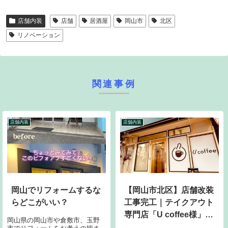
店舗内装
店舗
居酒屋
岡山市
北区
リノベーション
関連事例
店舗内装
店舗内装
岡山でリフォームするな
【岡山市北区】店舗改装
らどこがいい？
工事完工｜テイクアウト
専門店「U coffee様」店
岡山県の岡山市や倉敷市、玉野
舗完成