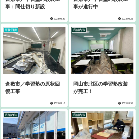
事：間仕切り新設
事が進行中
2023.06.30
2023.06.23
原状回復
店舗内装
倉敷市／学習塾の原状回
岡山市北区の学習塾改装
復工事
が完工！
2023.05.16
2023.03.30
店舗内装
店舗内装