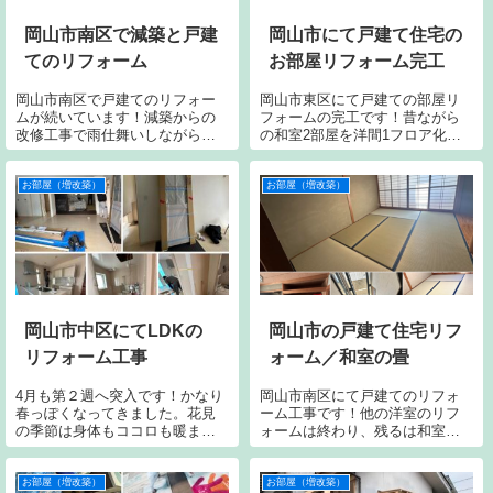
岡山市南区で減築と戸建
岡山市にて戸建て住宅の
てのリフォーム
お部屋リフォーム完工
岡山市南区で戸建てのリフォー
岡山市東区にて戸建ての部屋リ
ムが続いています！減築からの
フォームの完工です！昔ながら
改修工事で雨仕舞いしながらの
の和室2部屋を洋間1フロア化
進行となっています。米子の支
し、広々と使用できるようにリ
店長も現地入りしてくれて細か
フォームとなりました。皆さ
な寸法取りで板金加工の前段取
ま、この驚きのビフォーアフタ
お部屋（増改築）
お部屋（増改築）
りです。古い建物だからこそ納
ーをご覧ください！なんという
め方が難しく試行錯誤となって
事でしょう。床の間も押し入れ
いますがそれぞれ...
や収納も、ナゲシや...
岡山市中区にてLDKの
岡山市の戸建て住宅リフ
リフォーム工事
ォーム／和室の畳
4月も第２週へ突入です！かなり
岡山市南区にて戸建てのリフォ
春っぽくなってきました。花見
ーム工事です！他の洋室のリフ
の季節は身体もココロも暖まり
ォームは終わり、残るは和室と
ますね。桜を観にいかれた方も
なりました。畳は表替えとなり
多いのではないでしょうか？咲
ます。ちなみに色が違って見え
くのは、たった3週間程の期間な
るのは畳目が縦向きと横向きで
お部屋（増改築）
お部屋（増改築）