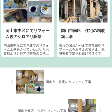
のでちょっぴり寂しいですがそ
色も違って見える現象です。本
の分楽しめるといいですね。さ
当は全く同じ仕上がりです。襖
て本日より岡...
のご選択もしてい...
岡山市中区にてリフォー
岡山市南区 住宅の増改
ム後のシロアリ駆除
築工事
岡山市中区にて戸建てのリフォ
晴れの国おかやまで増改築やリ
ーム工事をさせていただいたお
フォームをお考えの皆さま、地
客様よりシロアリ防除のご依頼
域密着で愛され続けて３０年の
です！リフォーム時にも5年保証
最安値に挑戦中のネストコーポ
のシロアリ駆除を施工しこの度
レーション岡山にぜひお任せく
は再施工となります。もう5年も
ださい。ご相談や調査、お見積
経ったと思うとビックリです。
もりは全て無料となりますので
隅々まで行き届いた建物の綺麗
ご安心ください。フリーダイヤ
さにも驚きで...
ル0120-37-1100
岡山市 住宅のリフォーム工事
岡山市北区 住宅リフォーム工事