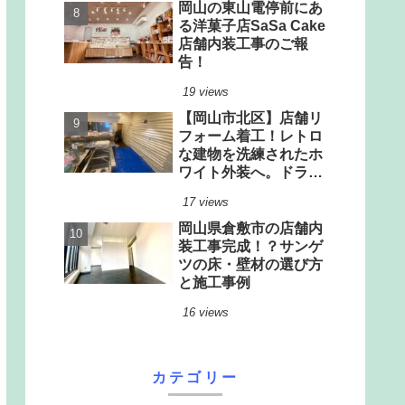
岡山の東山電停前にあ
る洋菓子店SaSa Cake
店舗内装工事のご報
告！
19 views
【岡山市北区】店舗リ
フォーム着工！レトロ
な建物を洗練されたホ
ワイト外装へ。ドライ
厨房改修＆驚きのリノ
17 views
ベーション
岡山県倉敷市の店舗内
装工事完成！？サンゲ
ツの床・壁材の選び方
と施工事例
16 views
カテゴリー