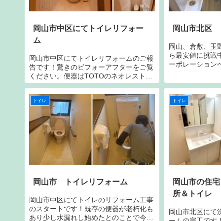
岡山市中区にてトイレリフォー
岡山市北区 
ム
岡山、倉敷、玉
ら最安値に挑戦
岡山市中区にてトイレリフォームのご報
ーポレーション
告です！驚きのビフォーアフターをご覧
の国おかやまで
ください。便器はTOTOのネオレストで
相談や点検、お
す。腰壁はエイジング調木目で上下にホ
のでご安心くだ
ワイトの見切り材で区切りました。クロ
0120-37-1100
トイレ
トイレ
スはサンゲツのreserveで仕上げまし
た。床はサンゲツのHフロアで仕上げで
す。手洗い器は新設ですがリアテックシ
ートで空間にマッチするようにラッピン
グしました。
岡山市 トイレリフォーム
岡山市の住宅
所＆トイレ
岡山市中区にてトイレのリフォーム工事
のスタートです！既存の便器が老朽化も
岡山市北区にて
あり少し水漏れし始めたとのことで今回
ームの完工です！