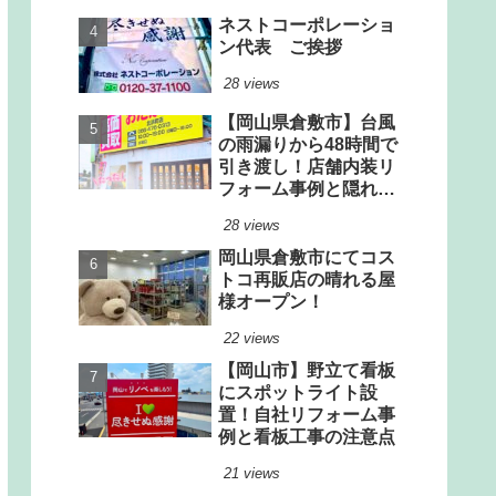
ネストコーポレーショ
ン代表 ご挨拶
28 views
【岡山県倉敷市】台風
の雨漏りから48時間で
引き渡し！店舗内装リ
フォーム事例と隠れた
雨漏りリスクの見極め
28 views
方
岡山県倉敷市にてコス
トコ再販店の晴れる屋
様オープン！
22 views
【岡山市】野立て看板
にスポットライト設
置！自社リフォーム事
例と看板工事の注意点
21 views