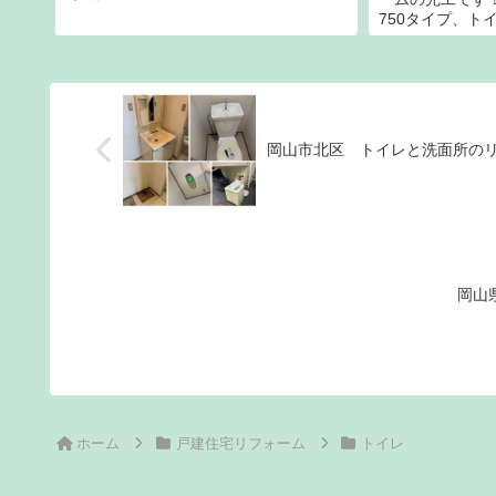
交換となりました。内装もリニューアル
750タイプ、トイ
していきます。外構に玄関ドアリフォー
ウーノを設置さ
ムに続き、この度は3回目のご依頼とな
サンゲツからご
ります。こうして何度もお声がけいただ
までも何度もご
きネストコーポレーションはシアワセで
様で色々と分か
す。
スムーズにやり
心さえ覚えます
岡山市北区 トイレと洗面所の
岡山
ホーム
戸建住宅リフォーム
トイレ