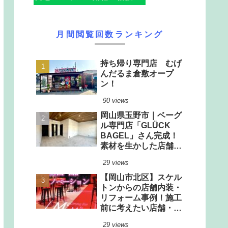
月間閲覧回数ランキング
持ち帰り専門店 むげ
んだるま倉敷オープ
ン！
90 views
岡山県玉野市｜ベーグ
ル専門店「GLÜCK
BAGEL」さん完成！
素材を生かした店舗改
装工事
29 views
【岡山市北区】スケル
トンからの店舗内装・
リフォーム事例！施工
前に考えたい店舗・厨
房設計のポイント
29 views