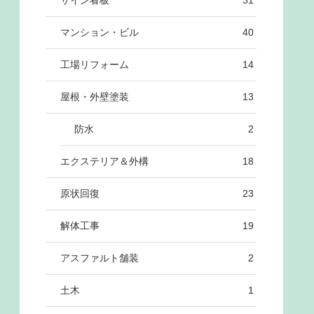
サイン看板
31
マンション・ビル
40
工場リフォーム
14
屋根・外壁塗装
13
防水
2
エクステリア＆外構
18
原状回復
23
解体工事
19
アスファルト舗装
2
土木
1