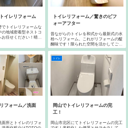
トイレリフォーム
トイレリフォーム／驚きのビフ
ォーアフター
野でトイレリフォームな
中の地域密着型ネストコ
昔ながらのトイレを和式から最新式の水
へお任せください！晴れ
栓へリフォーム。これがリフォームの醍
愛され続けて３０年、ご
醐味です！限られた空間を活かしてご提
見積もりは全て無料です
案するネストコーポレーションのリフォ
さい。フリーダイヤル
ームマジック！あなたは、どんな空間に
トイレ
したいですか？壁紙クロス、天井、照
明、便座、手洗い器など、こだわりポイ
ントをお気軽にご相談ください。
リフォーム／洗面
岡山でトイレリフォームの完
工！
洗面所とトイレのリフォ
岡山市北区にてトイレリフォームの完工
洗面化粧台はTOTOの
です！老朽化した便器とサヨナラして