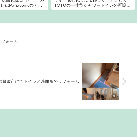
レはPanasonicのアラ
TOTOの一体型シャワートイレの新設で
せて頂きました。内装は
す。内装はサンゲツのクロス仕上げで床
選択いただきました。今
材はフロアタイルでリニューアルです。
依頼くださっているお客
随分とシンプルかつオシャレな仕様に変
り合えているからこそ、
わりました。節水型のエコ...
取りも進み、なぜだか安
。
リフォーム
県倉敷市にてトイレと洗面所のリフォーム