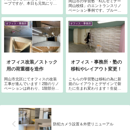
岡山市の学習塾「KLCセミナー
ープですが、本日も元気にリノ
岡山校様」のエントランスリノ
ベーション祭りです！ご覧の通
ベーション事例です。ブルーで
り、教室の天井を色鮮やかなテ
統一した爽やかな空間や、学習
ィファニーブルー色にリニュー
環境づくりの工夫をご紹介しま
アルです。オシャレさと可愛さ
す。学習塾やオフィスの空間リ
オフィス・事務所
オフィス・事務所
もありでテンション少なからず
ノベーションはネストコーポレ
上がります。 後々、タッチペイ
ーションへお気軽にご相談くだ
ントで塗り残しやムラなどを最
さい。
終仕上げしていくのも重要とな
ります。
オフィス改装／ストック
オフィス・事務所・塾の
用の荷重棚を造作
移転やレイアウト変更！
岡山市北区にてオフィスの改装
こちらの学習塾は移転の為に新
工事が進んでいます！2階のリノ
規のレイアウトとデザインで新
ベーションは終わり、1階部分で
たに生まれ変わります！生徒さ
ストック用の荷重棚を造作で
んたちが先生から学ぶ教室があ
す。構造用合板24ミリ厚を使用
ったり、個別で学ぶブースがあ
し柱材も刻み込みはめ合わせる
ったり、先生方の事務スペース
事で強度を保持していきます。
があったりと盛りだくさんな内
ブレ留めや歪みにも強い設計に
容です。オフィス・事務所にし
しました。と言っても棟梁の提
ても、塾にしても移転には稼働
案です。
しながら滑り込むタイミングに
防犯カメラ設置＆外壁リニューアル
は慎重さが重要です。