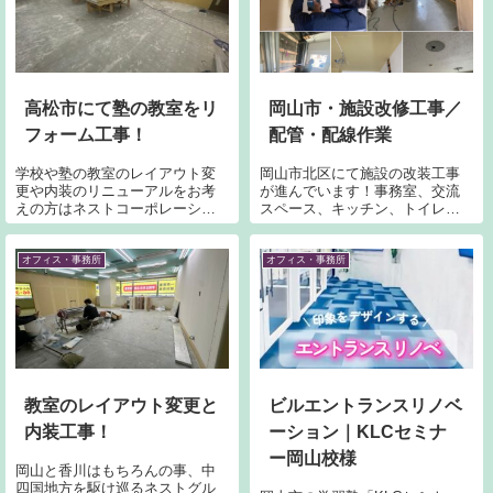
高松市にて塾の教室をリ
岡山市・施設改修工事／
フォーム工事！
配管・配線作業
学校や塾の教室のレイアウト変
岡山市北区にて施設の改装工事
更や内装のリニューアルをお考
が進んでいます！事務室、交流
えの方はネストコーポレーショ
スペース、キッチン、トイレな
ンへお任せください。岡山県や
ど各部屋の解体と下地造作もほ
広島県、香川県など中四国地域
ぼ終わりです。配線と配管の取
は対応可能となっております。
り回しも続いています。
オフィス・事務所
オフィス・事務所
学習塾のリフォームやリノベー
ションはぜひお任せください！
教室のレイアウト変更と
ビルエントランスリノベ
内装工事！
ーション｜KLCセミナ
ー岡山校様
岡山と香川はもちろんの事、中
四国地方を駆け巡るネストグル