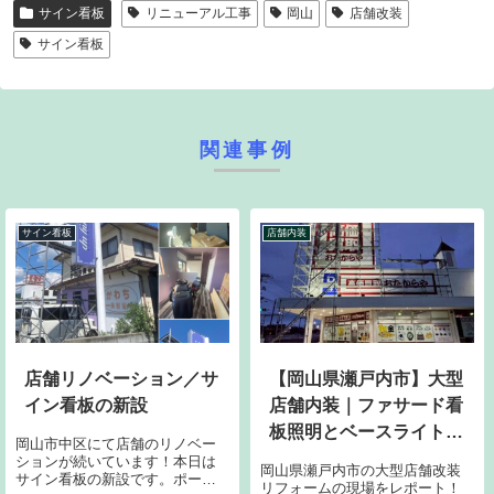
サイン看板
リニューアル工事
岡山
店舗改装
サイン看板
関連事例
サイン看板
店舗内装
店舗リノベーション／サ
【岡山県瀬戸内市】大型
イン看板の新設
店舗内装｜ファサード看
板照明とベースライト設
岡山市中区にて店舗のリノベー
置の現場レポ
ションが続いています！本日は
岡山県瀬戸内市の大型店舗改装
サイン看板の新設です。ポール
リフォームの現場をレポート！