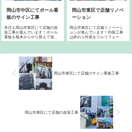
岡山市中区にてポール看
岡山市東区で店舗リノベ
板のサイン工事
ーション
本日も岡山市東区にて店舗の改
岡山市東区にて店舗リノベーシ
装工事が進んでいます！ポール
ョンが進んでいます！内装工事
看板を根本からやり替えて強度
は終わり外装をフルリフォーム
と共に見た目やもリニューアル
中です。外壁塗装からサイン看
です。そしてLEDの看板照明も
板やポール看板、外部照明もリ
新しく配線しか設置です。
ニューアルしています。
岡山市東区にて店舗のサイン看板工事
岡山市東区にて店舗の改装工事