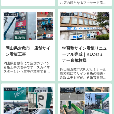
看板・壁面看板・ガラスサイン
お店の顔となるファサード看板
の施工となります。こだわりの
照明の新設や、店内のベースラ
デザインをこうして表に掲げる
イト設置・什器配置まで、自慢
時の興奮はヤバイです。
のチームワークと機動力でお客
サイン看板
サイン看板
様のオープン予定日にしっかり
間に合わせます。店舗リフォー
ムはネストにお任せください！
岡山県倉敷市 店舗サイ
学習塾サイン看板リニュ
ン看板工事
ーアル完成｜KLCセミ
ナー倉敷校様
岡山県倉敷市にて店舗のサイン
看板工事の着手です！スカイマ
岡山県倉敷市のKLCセミナー倉
スターという空中作業車で看板
敷校様にてサイン看板の撤去・
をリニューアルしていきます。
新設工事を実施。倉敷市景観条
道路沿いのサインや店舗専用の
例に配慮したサイン看板の施工
ファザード看板、店内の壁面サ
事例のご紹介です。
インなど安全に気をつけてがっ
サイン看板
サイン看板
つりと仕上げていきます。