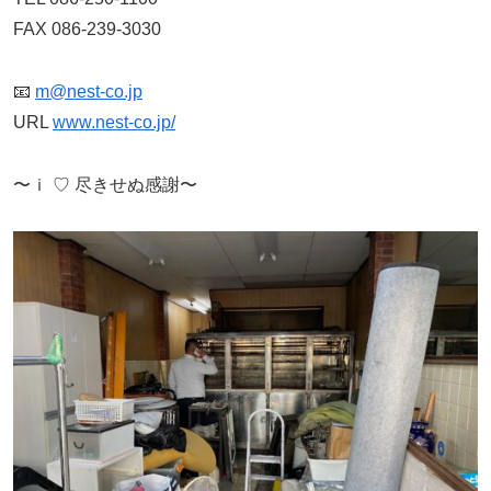
FAX 086-239-3030
📧
m@nest-co.jp
URL
www.nest-co.jp/
〜ｉ ♡ 尽きせぬ感謝〜