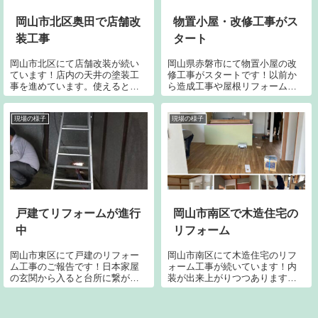
岡山市北区奥田で店舗改
物置小屋・改修工事がス
装工事
タート
岡山市北区にて店舗改装が続い
岡山県赤磐市にて物置小屋の改
ています！店内の天井の塗装工
修工事がスタートです！以前か
事を進めています。使えるとこ
ら造成工事や屋根リフォーム、
ろは上手くリニューアルして再
外構工事など長年に渡りいつも
使用する事で、無駄なコストも
お声がけくださるお客様の案件
減り無駄な資源も出ないので工
です。エイジング系のオシャレ
現場の様子
現場の様子
夫は大事かと思います。 どう
な造りがお好きな女性のお客様
魅せるかを適材適所で判断して
なので美観を損ねぬよう外壁は
いくのも当社の大...
仕上げていく予定...
戸建てリフォームが進行
岡山市南区で木造住宅の
中
リフォーム
岡山市東区にて戸建のリフォー
岡山市南区にて木造住宅のリフ
ム工事のご報告です！日本家屋
ォーム工事が続いています！内
の玄関から入ると台所に繋がる
装が出来上がりつつあります。
動線の途中に納屋のようなスペ
床のリアルウッドの出来栄えは
ースが存在します。そこへトイ
リアル過ぎて惚れ惚れしてしま
レとお風呂場を増設されたいと
います。シーリングファンなど