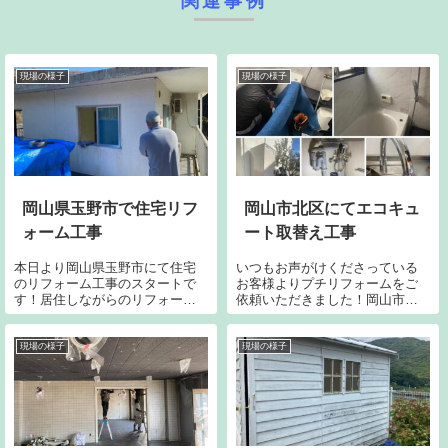
関連事例
現場の様子
現場の様子
岡山県玉野市で住宅リフ
岡山市北区にてエコキュ
ォーム工事
ート取替え工事
本日より岡山県玉野市にて住宅
いつもお声がけくださっている
のリフォーム工事のスタートで
お客様よりプチリフォームをご
す！居住しながらのリフォーム
依頼いただきました！岡山市北
の為荷物を移動させながらの工
区にてキッチンのタッチレス水
事となります。トランクルーム
栓の新設とエコキュートの取り
をお借りになるとの事だったの
替え工事です。これまでも内装
現場の様子
現場の様子
でベランダにステージを組みそ
や水まわりのリフォームから外
こに荷物を移動させて養生する
装や外構のリフォームまで幾度
ようにしてみまし...
も当社にご依頼く...