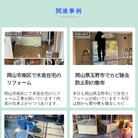
関連事例
現場の様子
現場の様子
岡山市南区で木造住宅の
岡山県玉野市でカビ除去
リフォーム
防止剤の散布
岡山市南区にて木造住宅のリフ
本日も岡山県玉野市にて住宅リ
ォーム工事が続いています！内
フォームが続いています！今日
装が出来上がりつつあります。
は朝から畳や襖を撤去しカビの
床のリアルウッドの出来栄えは
除去と防止剤を散布です。湿
リアル過ぎて惚れ惚れしてしま
気、結露によるカビの繁殖が酷
います。シーリングファンなど
く改善すべく、適応した薬剤を
現場の様子
現場の様子
の照明器具も取り付けながらラ
塗布していきます。通常は噴射
ストスパートに向けて進めてい
により散布しますがこちらの建
ます。外でも寒い...
物はカビが酷い為手...