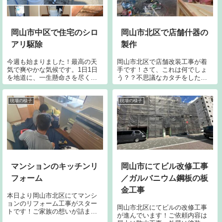
岡山市中区で住宅のシロ
岡山市北区で店舗什器の
アリ駆除
製作
今週も始まりました！最高の天
岡山市北区で店舗改装工事が着
気で爽やかな気候です。1日1日
手です！さて、これは何でしょ
を地道に、一生懸命さを尽くし
う？？不思議なカタチをしたも
て踏ん張っていきますので皆さ
のが幾つかありますがこれらを
ま、引き続きネストコーポレー
造作中です。店舗家具ですが何
ションを愛してやってください
が出来るか乞うご期待くださ
現場の様子
現場の様子
ね。笑本日は岡山市中区にて、
い！ヒントは・・ペット。。。
シロアリ駆除工事です。リフォ
答えがお分かりになった方今す
ームする際にシ...
ぐお電話くださいね...
マンションのキッチンリ
岡山市にてビル改修工事
フォーム
／ガルバニウム鋼板の板
金工事
本日より岡山市北区にてマンシ
ョンのリフォーム工事がスター
岡山市北区にてビルの改修工事
トです！ご家族の想いが詰まっ
が進んでいます！ご依頼内容は
た暖ったかリフォームの始まり