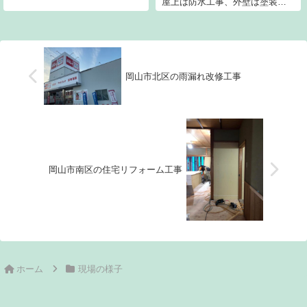
屋上は防水工事、外壁は塗装工
はじまりです。システムキッチ
事、タイル壁はガルバニウム鋼
ンはまだ新しいので新しく食洗
板の板金工事となっています。
機を投入します。え？？既存で
劣化が激しく期間を要していま
食洗機ないのに組み込ませるこ
すが下地処理を甘んじては良い
とできるの？？っ...
仕上げに繋がりません。妥協な
く改修を進めております。
岡山市北区の雨漏れ改修工事
岡山市南区の住宅リフォーム工事
ホーム
現場の様子