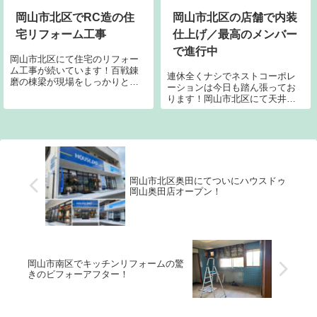
岡山市北区でRC造の住
岡山市北区の店舗で内装
宅リフォーム工事
仕上げ／最高のメンバー
で進行中
岡山市北区にて住宅のリフォー
ム工事が続いています！百戦錬
連休全くナシでネストコーポレ
磨の棟梁が現場をしっかりと進
ーションは今日も踏ん張ってお
めてくれています。解体しなく
ります！岡山市北区にて天井や
てもよい箇所はあえてそのまま
壁の造作も終わり、いよいよ内
で、無駄なコストで施主様に負
装の仕上げ段階です。大きな面
担かけないように工夫するのが
積のジョイント部分全てにパテ
弊社のスタイルです。リフォー
処理を実施していきます。
ムは新築とは比べ...
岡山市北区奥田にてついにハウスドゥ
岡山奥田店オープン！
岡山市南区でキッチンリフォームの驚
きのビフォーアフター！