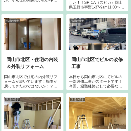
が、そんなの関係ないのがネス
した！！SPICA（スピカ）岡山
トコーポレーションの日常で
県玉野市宇野1-37-9am11:00〜ア
す。間仕切り新設が終わり内装
ンティークとレトロが融合した
仕上げの下地処理中です。メチ
空間で素地を楽しめるパンから
という目地を埋めて不陸を整正
創作パンまで幅広く陳列されて
現場の様子
現場の様子
していきます。この下地処理が
います。隠れ家的なベーカリー
仕上げに大きく左右さ...
SHOPです。1年以...
岡山市北区・住宅の内装
岡山市北区でビルの改修
＆外装リフォーム
工事
岡山市北区で住宅の内外装リフ
本日から岡山市北区にてビルの
ォームが続いています！梅雨が
一部改修工事がスタートです！
戻ってきたのではないか！？と
今回、避難経路として必要な防
思えるほど雨が多いこの頃。。
火ドアの新設を実施していま
屋根や外壁は建物を守る大切な
す。RCの壁の一部を解体し鉄骨
鎧。ここまで劣化したもので
で枠組みし、防火ドアを取り付
現場の様子
現場の様子
も、再生価値はあります。そこ
けていく作業です。簡単なよう
を見極めるのも当社の大切な役
で簡単ではありませんが納まり
割です。施主様に少...
を思案しつつ ご...