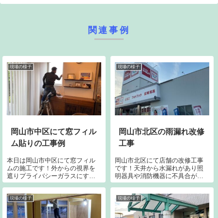
関連事例
現場の様子
現場の様子
岡山市中区にて窓フィル
岡山市北区の雨漏れ改修
ム貼りの工事例
工事
本日は岡山市中区にて窓フィル
岡山市北区にて店舗の改修工事
ムの施工です！外からの視界を
です！天井から水漏れがあり照
遮りプライバシーガラスにする
明器具や消防機器に不具合が出
為に遮光、遮熱のUVフィルムを
ているとの事で調査するとお店
貼り付けていきます。これでロ
の中心とも言える塔屋からの雨
ールスクリーン開けっ放しでも
漏れと判明。大改修しなくとも
現場の様子
現場の様子
隣地との目を気にしなくても問
コーキング処理で漏れは止まる
題ナシになりました。ガラスを
と判断。内装を復旧する前にま