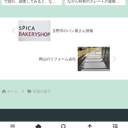
で急行。調査してみると、なっ
ながら特有のスレートの屋根に
何と！？ネズミが配管をかじっ
外壁でしたがガルバニウム鋼板
てるではありませんか！職人く
にてリニューアル中です。ヤバ
ん、すぐに応急処置してくれて
イ。。カッコ良すぎてシビれ
専用部材も無事に交換できまし
る。。それくらい生まれ変わっ
た。そしてネズミが入り込まな
ています。屋根はシルバー、外
いように対策もバッチリ。施主
壁は濃紺です。オシ...
玉野市のパン屋さん情報
様もひと安心。無事に解決とな
りました！
岡山のリフォーム会社
ホーム
現場の様子
© 2020 岡山市のリフォーム工事業者ネストコーポレーション.