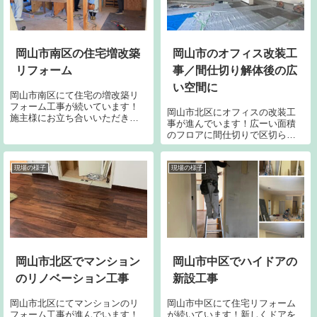
岡山市南区の住宅増改築
岡山市のオフィス改装工
リフォーム
事／間仕切り解体後の広
い空間に
岡山市南区にて住宅の増改築リ
フォーム工事が続いています！
岡山市北区にオフィスの改装工
施主様にお立ち合いいただき細
事が進んでいます！広ーい面積
かな位置決めや仕様を確認で
のフロアに間仕切りで区切られ
す。身勝手な施工を進めない為
ていたのですが解体して新しい
にもこうした立ち合いは重要と
レイアウトにしたのですがもー
なります。一部屋一部屋の詳細
ーーっと広くなりました。運動
現場の様子
現場の様子
を再確認しメモ記録していきま
会できます、きっと。
す。少しでも施主様...
岡山市北区でマンション
岡山市中区でハイドアの
のリノベーション工事
新設工事
岡山市北区にてマンションのリ
岡山市中区にて住宅リフォーム
フォーム工事が進んでいます！
が続いています！新しくドアを