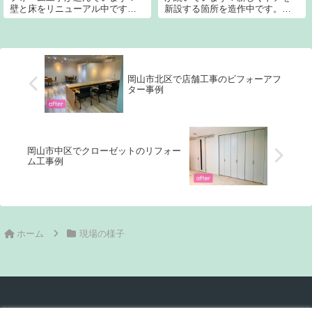
壁と床をリニューアル中です。
新設する箇所を造作中です。電
最近の床材はリアルです。本物
気配線も手際良く進めてくれて
より本物。まさにそんな感じで
ホントにありがたい限りです。
す。プロでも手で触れて初めて
住宅街は特に近隣への配慮が必
分かる程リアルに造られていま
要となります。時にご迷惑をお
す。リノベーションの世界は目
かけしてしまう事もありますが
まぐるしく進んで...
ご親切な方々ばか...
岡山市北区で店舗工事のビフォーアフ
ター事例
岡山市中区でクローゼットのリフォー
ム工事例
ホーム
現場の様子