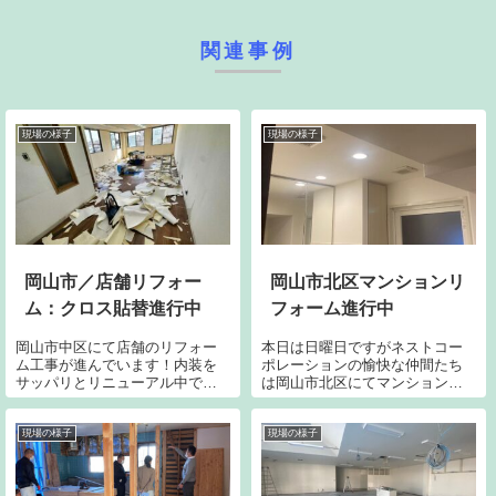
関連事例
現場の様子
現場の様子
岡山市／店舗リフォー
岡山市北区マンションリ
ム：クロス貼替進行中
フォーム進行中
岡山市中区にて店舗のリフォー
本日は日曜日ですがネストコー
ム工事が進んでいます！内装を
ポレーションの愉快な仲間たち
サッパリとリニューアル中で
は岡山市北区にてマンションの
す。開店間近の為、急ピッチで
リノベーション中です！職人た
進行中です。クロスを張り替え
ち、今日もありがとう！そして
たり、床を張り替えたりトイレ
同マンションにお住まいの皆さ
現場の様子
現場の様子
を交換したりと改装は続いてお
まにはご協力に深く感謝いたし
ります。何度もご依頼くださっ
ます。さて昨日に引き続き、内
ている施主様に感謝...
装をリニューアル...