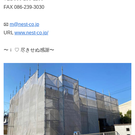
FAX 086-239-3030
📧
m@nest-co.jp
URL
www.nest-co.jp/
〜ｉ ♡ 尽きせぬ感謝〜