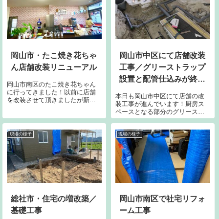
岡山市・たこ焼き花ちゃ
岡山市中区にて店舗改装
ん店舗改装リニューアル
工事／グリーストラップ
設置と配管仕込みが終わ
岡山市南区のたこ焼き花ちゃん
りついにコンクリート打
に行ってきました！以前に店舗
本日も岡山市中区にて店舗の改
を改装させて頂きましたが新た
設開始
装工事が進んでいます！厨房ス
なプチリフォームの打ち合わせ
ペースとなる部分のグリースト
です。進化し続ける花ちゃん。
ラップ設置と配管仕込みが終わ
たこ焼きだけでしたがかき氷、
りついにコンクリートの打設と
フロート、ソフトクリーム、ジ
なりました。暑い日が続いてい
現場の様子
現場の様子
ュース、ビールと増えに増えて
ますが着々と工程は進んでおり
今回はたい焼きも...
ます。職人たちも、暑さと闘い
ながらしっかりと持ち場の作業
を進めてくれています。
総社市・住宅の増改築／
岡山市南区で社宅リフォ
基礎工事
ーム工事