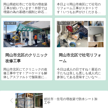
岡山県総社市にて住宅の増改築
本日より岡山市南区にて社宅の
工事が続いています！外部では
リフォーム工事がスタートで
増築の為の基礎の掘削と砕石敷
す！いつもお声がけくださる大
き、鉄筋組み、ベースコンの打
切なお客様からのご依頼です。
設です。内部では新しいレイア
通路に養生をセットしてまずは
ウトに沿って解体と造作や補強
不要な家具類を搬出していきま
現場の様子
現場の様子
が進んでいます。とてつもない
す。深ボディのトラックがあっ
暑さの中ですが着々と進行中で
と言う間に一杯になりました
す。自然が近い場...
が、まだこれからです...
岡山市北区のクリニック
岡山市北区で社宅リフォ
改修工事
ーム
岡山市北区にてクリニックの改
今日は成人の日ですね！最近の
修工事中です！アーケードを解
子たちは良しも悪しも成人式に
体しアスファルトで舗装後に出
参加してある意味すごいな〜と
入口付近に車止めバリカーを設
感心しています。自分たちの時
置です。掘削して足元は筒状の
代は成人式に参加させてもらえ
ものを埋設し取り外しが可能な
ないし参加する意志さえ全く持
ように施工です。車椅子などが
っていませんでした。ヘンテコ
出入りしやすいように工夫で
な車で地元を回って目立つこと
総社市・住宅の増改築で防水シート加
す。アーケードが無...
があたかもカッコ...
工中