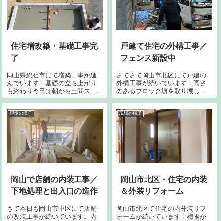
らプチリフォーム...
るように解体し...
住宅増改築・基礎工事完
戸建て住宅の外構工事／
了
フェンス新設中
岡山県総社市にて増築工事が進
さてさて岡山市北区にて戸建の
んでいます！基礎の立ち上がり
外構工事が続いています！高さ
も終わり今日は朝から土間スラ
のあるブロック塀を取り壊しブ
ブの打設です。来週からはいよ
ロック4段、フェンス1mを新設
いよ建て方の準備段階です。内
していきます。取り合い部を破
部では2階の部屋の造作が続いて
損させないようにハツリ取って
現場の様子
現場の様子
います。断熱材をセットし石膏
いきます。建物の目隠しにもな
ボードで塞いでいきます。カン
っていた塀を撤去すると敷地内
カン照りの天候...
が筒抜けとなる為、目隠しバリ
ケードで仮設していきます。
岡山で店舗の内装工事／
岡山市北区・住宅の内装
下地処理と出入口の造作
＆外装リフォーム
さて本日も岡山市中区にて店舗
岡山市北区で住宅の内外装リフ
の改装工事が続いています。内
ォームが続いています！梅雨が