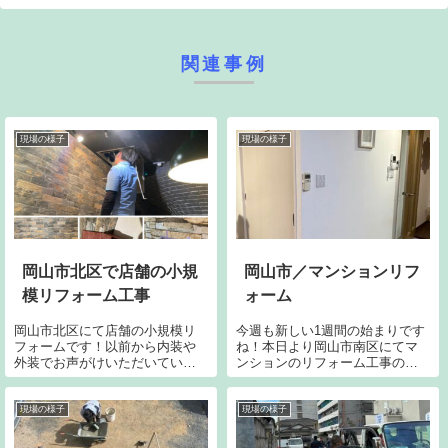
関連事例
現場の様子
現場の様子
岡山市北区で店舗の小規
岡山市／マンションリフ
模リフォーム工事
ォーム
岡山市北区にて店舗の小規模リ
今週も新しい1週間の始まりです
フォームです！以前から内装や
ね！本日より岡山市南区にてマ
外装でお声がけいただいている
ンションのリフォーム工事のス
のですが仕掛け満載の面白おか
タートです。居住されながらの
しいお店です。今回も仕掛けの
リノベの為養生にしっかりと目
一つを組み込んでいます。内容
張りしていきます。まずは収納
現場の様子
現場の様子
は伏せておきます、仕掛けなの
スペースと寝室の取り合い部分
で。。大掛かりなリフォームか
を計画したレイアウト通りにな