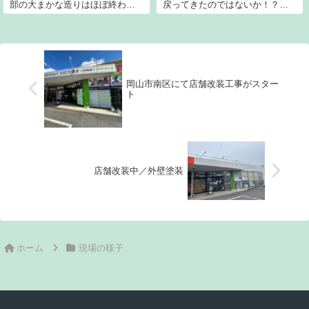
部の大まかな造りはほぼ終わり
戻ってきたのではないか！？と
下地処理に取りかかりです。出
思えるほど雨が多いこの頃。。
入口まわりは当面、造作が続き
屋根や外壁は建物を守る大切な
ます。
鎧。ここまで劣化したもので
も、再生価値はあります。そこ
を見極めるのも当社の大切な役
割です。施主様に少...
岡山市南区にて店舗改装工事がスター
ト
店舗改装中／外壁塗装
ホーム
現場の様子