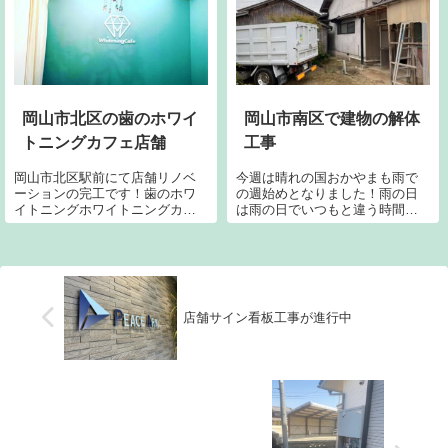
りになるのか？？乞うご期待く
敷き入れです。年末までのお引
ださい！ん？足場に掲げている
き渡しに向けて確実に工程を進
のは・・・...
めていきます。建...
岡山市北区の歯のホワイ
岡山市南区で建物の解体
トニングカフェ店舗
工事
岡山市北区駅前にて店舗リノベ
今週は晴れの国おかやまも雨で
ーションの完工です！歯のホワ
の週始めとなりました！雨の日
イトニングホワイトニングカフ
は雨の日でいつもと違う時間を
ェ岡山店です。シンプルであり
過ごしたいものですね。日常を
ながらオシャレで映えるスペー
振り返ってみたり何か大切な事
スを提供です。きっとネストコ
を見過ごしたりしていないか見
ーポレーションismを味わえま
つめ直す良い機会にしたいもの
す。本日オープンとなります。
です。さて、本日より岡山市南
皆さま、歯をメ...
区にて住宅の増改...
店舗サイン看板工事が進行中