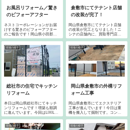
お風呂リフォーム／驚き
倉敷市にてテナント店舗
のビフォーアフター
の改装が完了！
ネストコーポレーションがお届
岡山県倉敷市にてテナント店舗
けする驚きのビフォーアフター
の改装が完工となりました！ニ
のご報告です！岡山県小田郡に
シナの店舗内に、買取専門店が
てお風呂のリフォームが完工と
オープンとなります。間仕切り
なりましたがこのびっくりな変
を新設し、バックルームを造り
化をぜひご覧ください。昔なが
クロスや床タイルカーペットで
現場の様子
現場の様子
らの冷え冷えな在来型のお風呂
仕上げ防犯カメラを設置。必要
場を解体撤去し、最新型のシス
の箇所へコンセントを増設しあ
テムバスを導入で...
っ！と言う間に無...
総社市の住宅でキッチン
岡山県倉敷市の外構リフ
リフォーム
ォーム工事
本日は岡山県総社市にてキッチ
岡山県倉敷市にてエクステリア
ンリフォームです！増築も順調
工事が進んでいます！今日は重
に進んでいます。今回はLIXILの
機を搬入して掘削です。コンク
システムキッチンを新設です。
リート仕上げの箇所と砂利仕上
壁付けのキッチンと背面の収納
げの箇所を区分しながら鋤取り
も組み立てです。どんな仕上が
です。カーポート下には砕石の
現場の様子
現場の様子