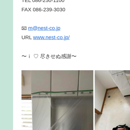
TEL 086-250-1100
FAX 086-239-3030
📧
m@nest-co.jp
URL
www.nest-co.jp/
〜ｉ ♡ 尽きせぬ感謝〜