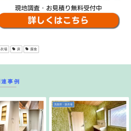
脱衣場
床
腐食
関連事例
洗面所・脱衣場