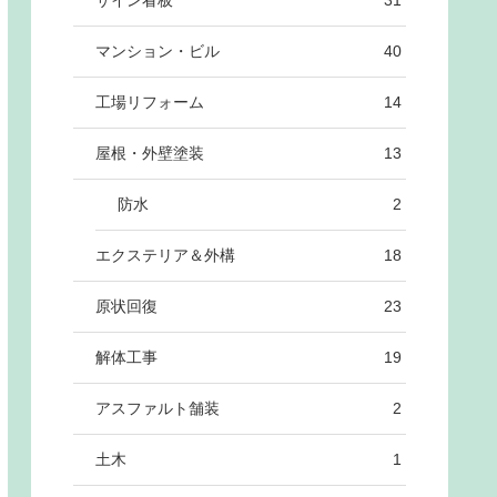
サイン看板
31
マンション・ビル
40
工場リフォーム
14
屋根・外壁塗装
13
防水
2
エクステリア＆外構
18
原状回復
23
解体工事
19
アスファルト舗装
2
土木
1