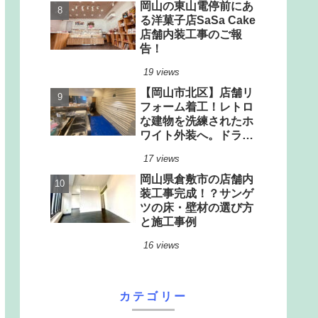
岡山の東山電停前にあ
る洋菓子店SaSa Cake
店舗内装工事のご報
告！
19 views
【岡山市北区】店舗リ
フォーム着工！レトロ
な建物を洗練されたホ
ワイト外装へ。ドライ
厨房改修＆驚きのリノ
17 views
ベーション
岡山県倉敷市の店舗内
装工事完成！？サンゲ
ツの床・壁材の選び方
と施工事例
16 views
カテゴリー