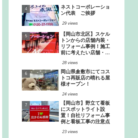
ネストコーポレーショ
ン代表 ご挨拶
29 views
【岡山市北区】スケル
トンからの店舗内装・
リフォーム事例！施工
前に考えたい店舗・厨
房設計のポイント
28 views
岡山県倉敷市にてコス
トコ再販店の晴れる屋
様オープン！
24 views
【岡山市】野立て看板
にスポットライト設
置！自社リフォーム事
例と看板工事の注意点
23 views