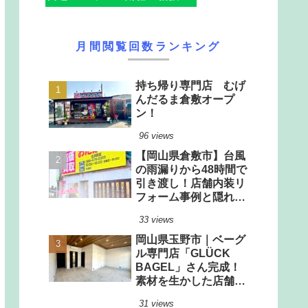
月間閲覧回数ランキング
持ち帰り専門店 むげ
んだるま倉敷オープ
ン！
96 views
【岡山県倉敷市】台風
の雨漏りから48時間で
引き渡し！店舗内装リ
フォーム事例と隠れた
雨漏りリスクの見極め
33 views
方
岡山県玉野市｜ベーグ
ル専門店「GLÜCK
BAGEL」さん完成！
素材を生かした店舗改
装工事
31 views