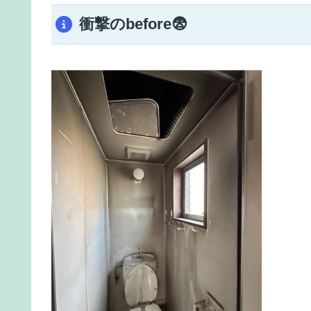
衝撃のbefore😨