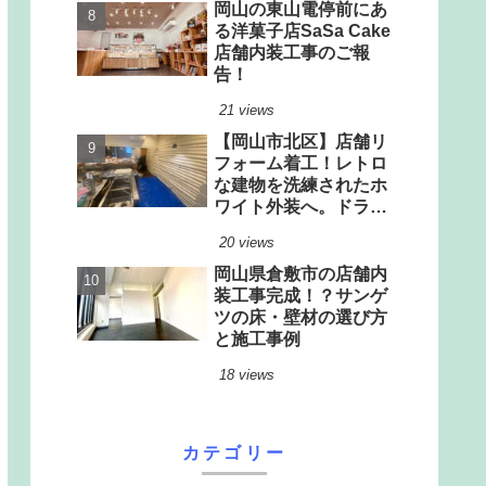
岡山の東山電停前にあ
る洋菓子店SaSa Cake
店舗内装工事のご報
告！
21 views
【岡山市北区】店舗リ
フォーム着工！レトロ
な建物を洗練されたホ
ワイト外装へ。ドライ
厨房改修＆驚きのリノ
20 views
ベーション
岡山県倉敷市の店舗内
装工事完成！？サンゲ
ツの床・壁材の選び方
と施工事例
18 views
カテゴリー