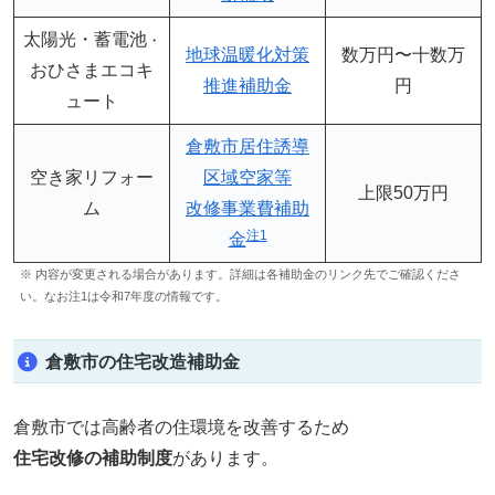
太陽光・蓄電池
・
地球温暖化対策
数万円〜十数万
おひさまエコキ
推進補助金
円
ュート
倉敷市居住誘導
空き家リフォー
区域空家等
上限50万円
ム
改修事業費補助
注1
金
※ 内容が変更される場合があります。詳細は各補助金のリンク先でご確認くださ
い。なお注1は令和7年度の情報です。
倉敷市の住宅改造補助金
倉敷市では高齢者の住環境を改善するため
住宅改修の補助制度
があります。