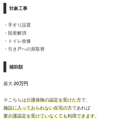
対象工事
・手すり設置
・段差解消
・トイレ改修
・引き戸への扉取替
補助額
最大
20万円
※こちらは
介護保険の認定を受けた方
で、
施設に入っておられない在宅の方
であれば
要介護認定を受けていなくても利用できます
。