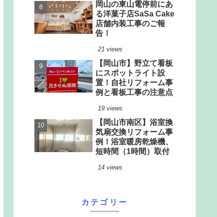
岡山の東山電停前にあ
る洋菓子店SaSa Cake
店舗内装工事のご報
告！
21 views
【岡山市】野立て看板
にスポットライト設
置！自社リフォーム事
例と看板工事の注意点
19 views
【岡山市南区】浴室換
気扇交換リフォーム事
例！浴室暖房乾燥機、
短時間（1時間）取付
14 views
カテゴリー