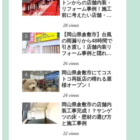
トンからの店舗内装・
リフォーム事例！施工
前に考えたい店舗・厨
房設計のポイント
28 views
【岡山県倉敷市】台風
の雨漏りから48時間で
引き渡し！店舗内装リ
フォーム事例と隠れた
雨漏りリスクの見極め
26 views
方
岡山県倉敷市にてコス
トコ再販店の晴れる屋
様オープン！
24 views
岡山県倉敷市の店舗内
装工事完成！？サンゲ
ツの床・壁材の選び方
と施工事例
22 views