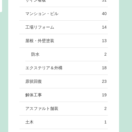
サイン看板
31
マンション・ビル
40
工場リフォーム
14
屋根・外壁塗装
13
防水
2
エクステリア＆外構
18
原状回復
23
解体工事
19
アスファルト舗装
2
土木
1