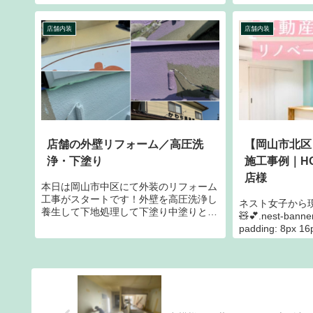
げていきます。ホワイトとブラックのコ
インなど外装も
ンビです。巾木はあえて無しです。クロ
た。これで店名
店舗内装
店舗内装
スとの相性も抜群な内装に仕上がりつつ
よね？そう、全
あります。
になります！
店舗の外壁リフォーム／高圧洗
【岡山市北区
浄・下塗り
施工事例｜HO
店様
本日は岡山市中区にて外装のリフォーム
工事がスタートです！外壁を高圧洗浄し
ネスト女子から
養生して下地処理して下塗り中塗りと進
🧸💕.nest-banner 
めていきます。どんな仕上げになるかは
padding: 8px
出来てからのお楽しみという事にしまし
*/ background-colo
ょう！