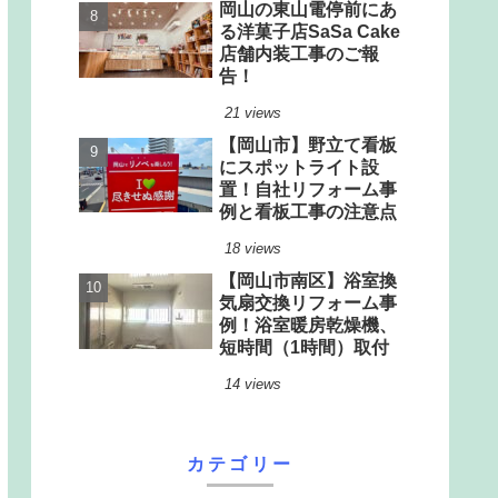
岡山の東山電停前にあ
る洋菓子店SaSa Cake
店舗内装工事のご報
告！
21 views
【岡山市】野立て看板
にスポットライト設
置！自社リフォーム事
例と看板工事の注意点
18 views
【岡山市南区】浴室換
気扇交換リフォーム事
例！浴室暖房乾燥機、
短時間（1時間）取付
14 views
カテゴリー