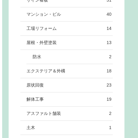
サイン看板
31
マンション・ビル
40
工場リフォーム
14
屋根・外壁塗装
13
防水
2
エクステリア＆外構
18
原状回復
23
解体工事
19
アスファルト舗装
2
土木
1