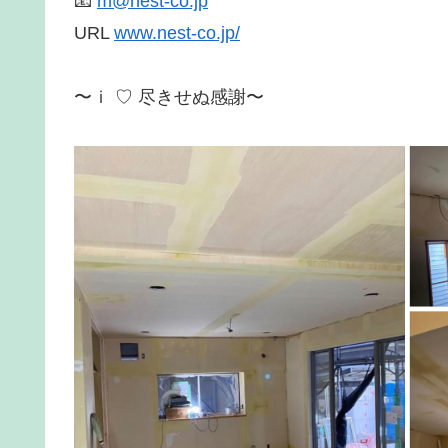
📧
m@nest-co.jp
URL
www.nest-co.jp/
〜ｉ ♡ 尽きせぬ感謝〜