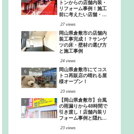
トンからの店舗内装・
リフォーム事例！施工
前に考えたい店舗・厨
房設計のポイント
27 views
岡山県倉敷市の店舗内
装工事完成！？サンゲ
ツの床・壁材の選び方
と施工事例
24 views
岡山県倉敷市にてコス
トコ再販店の晴れる屋
様オープン！
23 views
【岡山県倉敷市】台風
の雨漏りから48時間で
引き渡し！店舗内装リ
フォーム事例と隠れた
雨漏りリスクの見極め
23 views
方