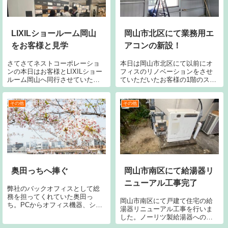
LIXILショールーム岡山
岡山市北区にて業務用エ
をお客様と見学
アコンの新設！
さてさてネストコーポレーショ
本日は岡山市北区にて以前にオ
ンの本日はお客様とLIXILショー
フィスのリノベーションをさせ
ルーム岡山へ同行させていただ
ていただいたお客様の1階のスペ
きました。
ースに天吊りの業務用エアコン
を新設です！三相200Vの
TOSHIBAエアコンです。中国電
その他
その他
力へ申請し幹線から新規に配線
していきます。
奥田っちへ捧ぐ
岡山市南区にて給湯器リ
ニューアル工事完了
弊社のバックオフィスとして総
務を担ってくれていた奥田っ
岡山市南区にて戸建て住宅の給
ち。PCからオフィス機器、シス
湯器リニューアル工事を行いま
テムからデザイン、あらゆる編
した。ノーリツ製給湯器への取
集や公式ホームページまで、ネ
替工事の様子、交換目安の豆知