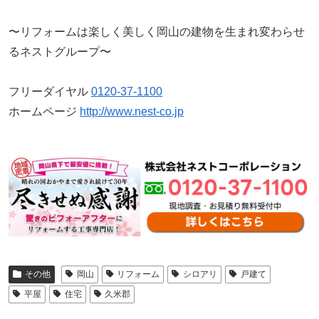
〜リフォームは楽しく美しく岡山の建物を生まれ変わらせ
るネストグループ〜
フリーダイヤル
0120-37-1100
ホームページ
http://www.nest-co.jp
その他
岡山
リフォーム
シロアリ
戸建て
平屋
住宅
久米郡