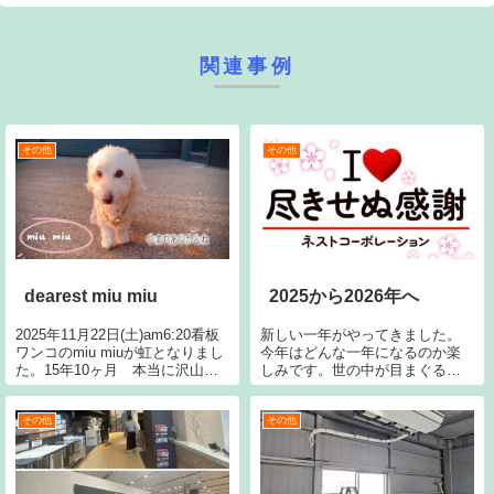
関連事例
その他
その他
dearest miu miu
2025から2026年へ
2025年11月22日(土)am6:20看板
新しい一年がやってきました。
ワンコのmiu miuが虹となりまし
今年はどんな一年になるのか楽
た。15年10ヶ月 本当に沢山の
しみです。世の中が目まぐるし
優しさと愛、そして生きる意味
く変化しているので、その中で
を教えてくれ、踏ん張れる糧を
大切なことは何なのかを見極め
与えてくれました。心臓病を発
ていく事を忘れぬよう心がけた
その他
その他
症して半年の余命宣告でした
いものです。昨年のネストコー
が、それから2年半...
ポレーションは悲しみの一年だ
ったような気がし...