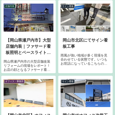
店舗内装
サイン看板
【岡山県瀬戸内市】大型
岡山市北区にてサイン看
店舗内装｜ファサード看
板工事
板照明とベースライト設
雨風が強い地域が多く現場を見
置の現場レポ
合わせている状態です。いつも
岡山県瀬戸内市の大型店舗改装
お世話になっているこちらの学
リフォームの現場をレポート！
習塾様でもサイン看板が破損し
お店の顔となるファサード看板
ているのでとりあえず取り外し
照明の新設や、店内のベースラ
て再製作です。
イト設置・什器配置まで、自慢
のチームワークと機動力でお客
オフィス・事務所
サイン看板
様のオープン予定日にしっかり
間に合わせます。店舗リフォー
ムはネストにお任せください！