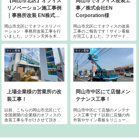
【岡山市北区】オフィス
岡山市でオフィス改装工
リノベーション施工事例
事／株式会社EN
｜事務所改装 EN株式会
Corporation様
社様
岡山市北区にてオフィスリノベ
岡山市北区にてオフィスの改装
ーション・事務所改装工事を行
工事のご報告です！サイン看板
いました。ジプトン天井を木目
が完工しました。ファザード看
クロスへリフォームし、黒板塗
板はベースはアルミ板で、カル
装の壁や造作棚、看板工事など
プ文字で社名を強調しました。
も施工。働きやすくデザイン性
ガラスサインを貼り、ポール看
サイン看板
サイン看板
の高いオフィス空間へ生まれ変
板も設置です。完璧過ぎる！素
わった施工事例をご紹介しま
晴らしい出来栄えで言うことな
す。
し。
上場企業様の営業所の改
岡山市中区にて店舗メン
装工事！
テナンス工事！
以前、こちらの岡山市北区にて
岡山市中区にて店舗のメンテナ
全国展開の企業様のオフィスの
ンス工事です！以前に店舗の内
改装工事を手がけさせて頂きま
外装やサイン看板をリニューア
した！外部は外壁塗装したり、
ルさせて頂き、この度看板の側
サイン看板やサインシートの施
面パネルの補修を実施です。最
工をご依頼いただきました。こ
近、台風並みの強風がふいたの