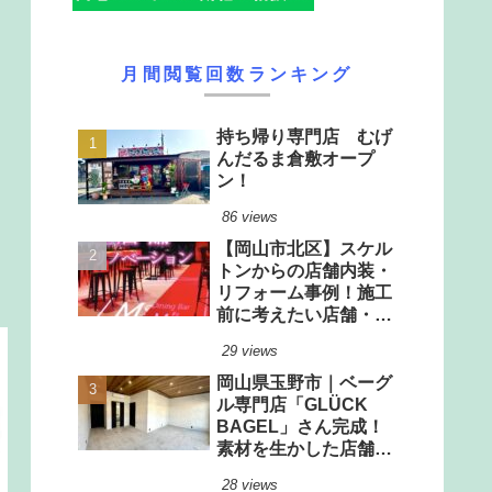
月間閲覧回数ランキング
持ち帰り専門店 むげ
んだるま倉敷オープ
ン！
86 views
【岡山市北区】スケル
トンからの店舗内装・
リフォーム事例！施工
前に考えたい店舗・厨
房設計のポイント
29 views
岡山県玉野市｜ベーグ
ル専門店「GLÜCK
BAGEL」さん完成！
素材を生かした店舗改
装工事
28 views