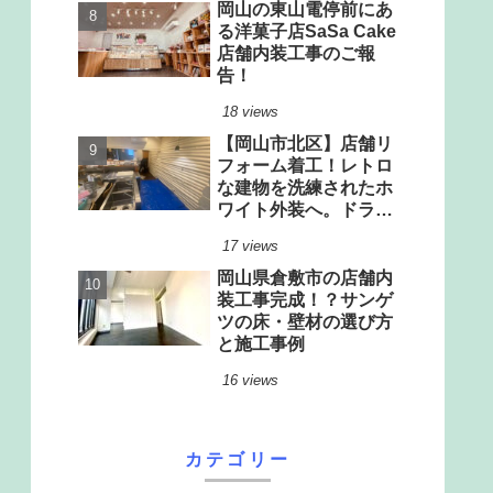
岡山の東山電停前にあ
る洋菓子店SaSa Cake
店舗内装工事のご報
告！
18 views
【岡山市北区】店舗リ
フォーム着工！レトロ
な建物を洗練されたホ
ワイト外装へ。ドライ
厨房改修＆驚きのリノ
17 views
ベーション
岡山県倉敷市の店舗内
装工事完成！？サンゲ
ツの床・壁材の選び方
と施工事例
16 views
カテゴリー