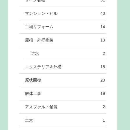
サイン看板
31
マンション・ビル
40
工場リフォーム
14
屋根・外壁塗装
13
防水
2
エクステリア＆外構
18
原状回復
23
解体工事
19
アスファルト舗装
2
土木
1