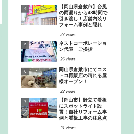
【岡山県倉敷市】台風
の雨漏りから48時間で
引き渡し！店舗内装リ
フォーム事例と隠れた
雨漏りリスクの見極め
27 views
方
ネストコーポレーショ
ン代表 ご挨拶
26 views
岡山県倉敷市にてコス
トコ再販店の晴れる屋
様オープン！
22 views
【岡山市】野立て看板
にスポットライト設
置！自社リフォーム事
例と看板工事の注意点
21 views